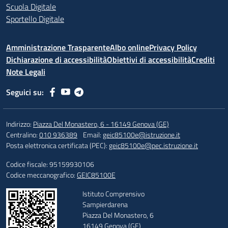
Scuola Digitale
Sportello Digitale
Amministrazione Trasparente
Albo online
Privacy Policy
Dichiarazione di accessibilità
Obiettivi di accessibilità
Crediti
Note Legali
Seguici su:
Indirizzo:
Piazza Del Monastero, 6 - 16149 Genova (GE)
Centralino:
010 936389
Email:
geic85100e@istruzione.it
Posta elettronica certificata (PEC):
geic85100e@pec.istruzione.it
Codice fiscale: 95159930106
Codice meccanografico:
GEIC85100E
Istituto Comprensivo
Sampierdarena
Piazza Del Monastero, 6
16149 Genova (GE)