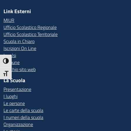
Link Esterni
MIUR
Ufficio Scolastico Regionale
Ufficio Scolastico Territoriale
Scuola in Chiaro
Iscrizioni On Line
Invalsi
Comune
Attiva/disattiva alto contrasto
Vecchio sito web
Attiva/disattiva dimensione testo
La Scuola
Presentazione
I luoghi
Le persone
Le carte della scuola
I numeri della scuola
Organizzazione