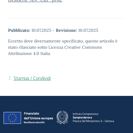
Pubblicato:
10.07.2025
-
Revisione:
10.07.2025
Eccetto dove diversamente specificato, questo articolo è
stato rilasciato sotto Licenza Creative Commons
Attribuzione 4.0 Italia.
Stampa / Condividi
Istituto Comprensivo
Sampierdarena
Piazza Del Monastero, 6 - Genova
— Visita la pagina iniziale della scuola