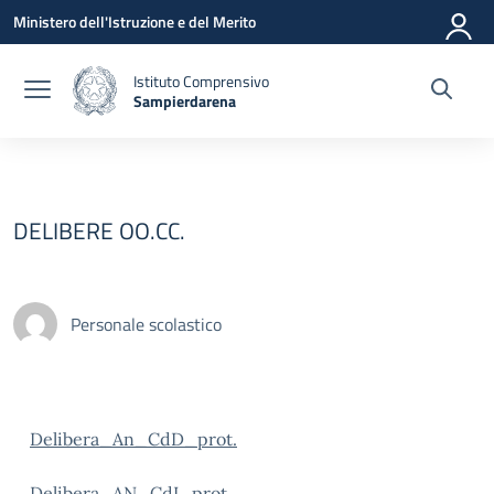
Vai ai contenuti
Vai al menu di navigazione
Vai al footer
Ministero dell'Istruzione e del Merito
Istituto Comprensivo
Sampierdarena
— Visita la pagina iniziale della scuola
DELIBERE OO.CC.
Personale scolastico
Delibera_An_CdD_prot.
Delibera_AN_CdI_prot.